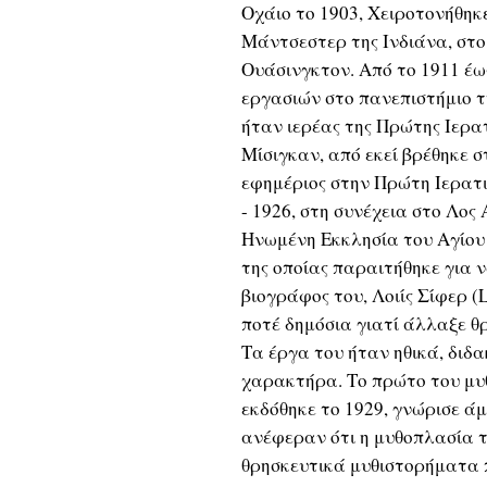
Οχάιο το 1903, Χειροτονήθηκ
Μάντσεστερ της Ινδιάνα, στο
Ουάσινγκτον. Από το 1911 έω
εργασιών στο πανεπιστήμιο τ
ήταν ιερέας της Πρώτης Ιερα
Μίσιγκαν, από εκεί βρέθηκε 
εφημέριος στην Πρώτη Ιερατι
- 1926, στη συνέχεια στο Λος
Ηνωμένη Εκκλησία του Αγίου
της οποίας παραιτήθηκε για 
βιογράφος του, Λοιίς Σίφερ (L
ποτέ δημόσια γιατί άλλαξε θ
Τα έργα του ήταν ηθικά, διδ
χαρακτήρα. Το πρώτο του μυ
εκδόθηκε το 1929, γνώρισε άμ
ανέφεραν ότι η μυθοπλασία τ
θρησκευτικά μυθιστορήματα 