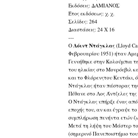
Εκδόσεις: ΔΑΜΙΑΝΟΣ
Έτος εκδόσεως: χ. χ.
Σελίδες: 264
Διαστάσεις: 24 Χ 16
---
Λόιντ Ντάγκλας
Ο
(Lloyd Ca
Φεβρουαρίου 1951) ήταν Αμερ
Γεννήθηκε στην Κολούμπια τη
του ηλικίας στο Μονρόεβιλ κα
και το Φλόρενςτου Κεντάκι, 
Ντάγκλας ήταν πάστορας της
Πέθανε στο Λος Άντζελες της
Ο Ντάγκλας υπήρξε ένας από
εποχής του, αν και έγραψε τ
συμπλήρωση πενήντα ετών ζω
Μετά τη λήψη του Μάστερ το
(σημερινό Πανεποιστήμιο του