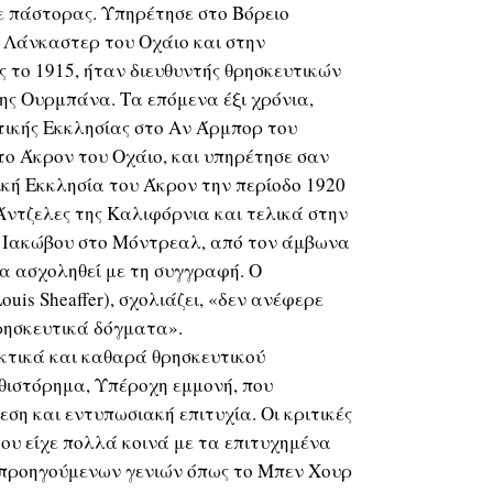
ε πάστορας. Υπηρέτησε στο Βόρειο
 Λάνκαστερ του Οχάιο και στην
ς το 1915, ήταν διευθυντής θρησκευτικών
ης Ουρμπάνα. Τα επόμενα έξι χρόνια,
τικής Εκκλησίας στο Αν Άρμπορ του
στο Άκρον του Οχάιο, και υπηρέτησε σαν
κή Εκκλησία του Άκρον την περίοδο 1920
 Άντζελες της Καλιφόρνια και τελικά στην
 Ιακώβου στο Μόντρεαλ, από τον άμβωνα
να ασχοληθεί με τη συγγραφή. Ο
ouis Sheaffer), σχολιάζει, «δεν ανέφερε
ρησκευτικά δόγματα».
ακτικά και καθαρά θρησκευτικού
θιστόρημα, Υπέροχη εμμονή, που
εση και εντυπωσιακή επιτυχία. Οι κριτικές
ου είχε πολλά κοινά με τα επιτυχημένα
προηγούμενων γενιών όπως το Μπεν Χουρ