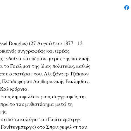
ssel Douglas) (27 Αυγούστου 1877 - 13
ικανός συγγραφέας και ιερέας.
ς Ινδιάνα και πέρασε μέρος της παιδικής
ι το Γουίλμοτ της ίδιας πολιτείας, καθώς
όπου ο πατέρας του, Αλεξάντερ Τζάκσον
 Ελπιδοφόρου Λουθηρανικής Εκκλησίας.
 Καλιφόρνια.
 τους δημοφιλέστερους συγγραφείς της
ο πρώτο του μυθιστόρημα μετά τη
ής.
υ από το κολέγιο του Γουίτενμπεργκ
 Γουίτενμπεργκ) στο Σπρινγκφιλντ του