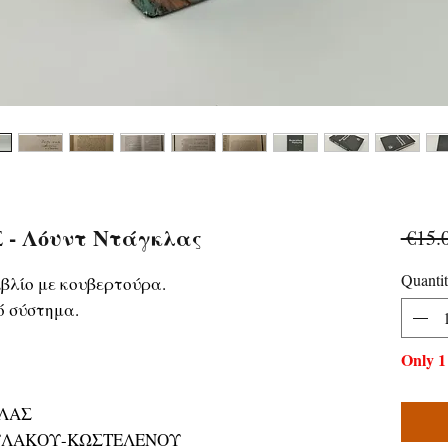
- Λόυντ Ντάγκλας
 €15.
Quanti
βλίο με κουβερτούρα.
ό σύστημα.
Only 1 
ΚΛΑΣ
ΟΥΛΑΚΟΥ-ΚΩΣΤΕΛΕΝΟΥ