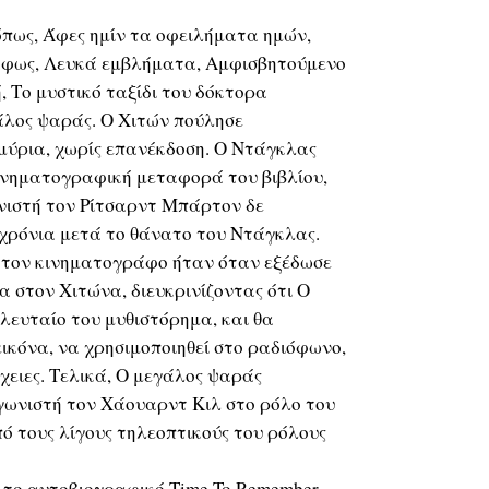
όπως, Άφες ημίν τα οφειλήματα ημών,
ο φως, Λευκά εμβλήματα, Αμφισβητούμενο
 Το μυστικό ταξίδι του δόκτορα
άλος ψαράς. Ο Χιτών πούλησε
μύρια, χωρίς επανέκδοση. Ο Ντάγκλας
ινηματογραφική μεταφορά του βιβλίου,
νιστή τον Ρίτσαρντ Μπάρτον δε
 χρόνια μετά το θάνατο του Ντάγκλας.
ε τον κινηματογράφο ήταν όταν εξέδωσε
 στον Χιτώνα, διευκρινίζοντας ότι Ο
λευταίο του μυθιστόρημα, και θα
εικόνα, να χρησιμοποιηθεί στο ραδιόφωνο,
έχειες. Τελικά, Ο μεγάλος ψαράς
γωνιστή τον Χάουαρντ Κιλ στο ρόλο του
ό τους λίγους τηλεοπτικούς του ρόλους
ν το αυτοβιογραφικό Time To Remember