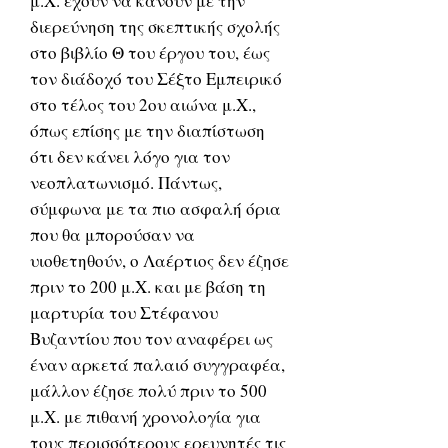
μ.Χ. έχουν να κάνουν με την
διερεύνηση της σκεπτικής σχολής
στο βιβλίο Θ του έργου του, έως
τον διάδοχό του Σέξτο Εμπειρικό
στο τέλος του 2ου αιώνα μ.Χ.,
όπως επίσης με την διαπίστωση
ότι δεν κάνει λόγο για τον
νεοπλατωνισμό. Πάντως,
σύμφωνα με τα πιο ασφαλή όρια
που θα μπορούσαν να
υιοθετηθούν, ο Λαέρτιος δεν έζησε
πριν το 200 μ.Χ. και με βάση τη
μαρτυρία του Στέφανου
Βυζαντίου που τον αναφέρει ως
έναν αρκετά παλαιό συγγραφέα,
μάλλον έζησε πολύ πριν το 500
μ.Χ. με πιθανή χρονολογία για
τους περισσότερους ερευνητές τις