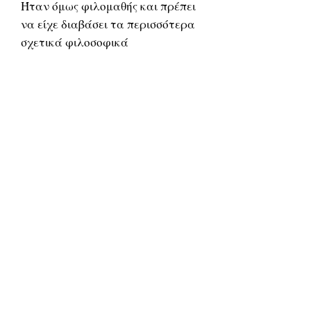
Ήταν όμως φιλομαθής και πρέπει
να είχε διαβάσει τα περισσότερα
σχετικά φιλοσοφικά
συγγράμματα, από τα οποία
άντλησε τεράστιο υλικό
γνώσεων.
Αν κάποιος θα ήθελε να βρει σε
ένα μόνο αρχαίο έργο μια
περίληψη των ελληνικών ηθικών
συστημάτων, αναμφισβήτητα το
έργο αυτό θα ήταν οι Βίοι
Φιλοσόφων του Διογένη
Λαέρτιου.
Στην Παλατινή Ανθολογία, στο
έβδομο βιβλιό της, υπάρχουν
τριάντα έξι δικά του επιτύμβια
επιγράμματα φιλοσόφων,