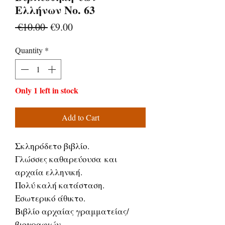
Ελλήνων Νο. 63
Regular
Sale
 €10.00 
€9.00
Price
Price
Quantity
*
Only 1 left in stock
Add to Cart
Σκληρόδετο βιβλίο.
Γλώσσες καθαρεύουσα και
αρχαία ελληνική.
Πολύ καλή κατάσταση.
Εσωτερικό άθικτο.
Βιβλίο αρχαίας γραμματείας/
βιογραφιών.