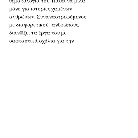
θεματολογία του. Παύει να μιλά
μόνο για ιστορίες χαμένων
ανθρώπων. Συναναστρεφόμενος
με διαφορετικούς ανθρώπους,
διανθίζει τα έργα του με
σαρκαστικά σχόλια για την
καινούρια του ζωή, ωριμάζοντας
και μαλακώνοντας λίγο το ύφος
του.
Από τη στιγμή του θανάτου του, ο
Μπουκόβσκι έχει γίνει θέμα
πάμπολλων άρθρων κριτικής
απέναντι στη ζωή και το έργο
του. Αν και αγαπήθηκε από
πολλούς απλούς ανθρώπους και
έγινε σύμβολο για ανθρώπους με
ανικανότητες ή προβλήματα
αλκοολισμού, οι ακαδημαϊκοί