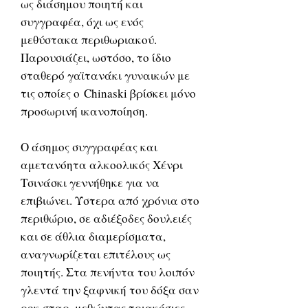
ως διάσημου ποιητή και
συγγραφέα, όχι ως ενός
μεθύστακα περιθωριακού.
Παρουσιάζει, ωστόσο, το ίδιο
σταθερό γαϊτανάκι γυναικών με
τις οποίες ο Chinaski βρίσκει μόνο
προσωρινή ικανοποίηση.
Ο άσημος συγγραφέας και
αμετανόητα αλκοολικός Χένρι
Τσινάσκι γεννήθηκε για να
επιβιώνει. Ύστερα από χρόνια στο
περιθώριο, σε αδιέξοδες δουλειές
και σε άθλια διαμερίσματα,
αναγνωρίζεται επιτέλους ως
ποιητής. Στα πενήντα του λοιπόν
γλεντά την ξαφνική του δόξα σαν
ροκ σταρ, μεθώντας τριακόσιες