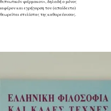
νθυπνωτικόν φάρμακον», δηλαδή ο μόνος
διαφέρον και εγρήγορση τον (απαίδευτο)
θεωρείται στυλίστας της καθαρεύουσας.