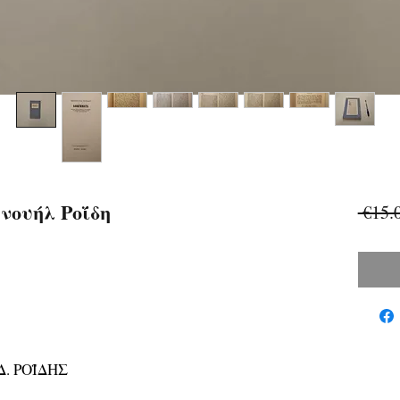
ουήλ Ροΐδη
 €15.
. ΡΟΪΔΗΣ