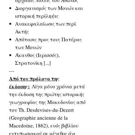
αρχαίας πόλεις του Άθωνος
Διοργανισμός των Μονών και
ιστορική περίληψις
Ανακεφαλαίωσις των περί
Ακτής
Απότασις προς τους Πατέρας
των Μονών
Άκανθος (Ιερισσός),
Στρατονίκη [...]
---
Από τον πρόλογο της
έκδοσης:
Λίγα μόνο χρόνια μετά
την έκδοση της πρώτης ιστορικής
γεωγραφίας της Μακεδονίας από
τον Th. Desdevises-du-Dezert
(Geographie ancienne de la
Macedoine, 1862), ενός βιβλίου
εντυπωσιακού σε μέγεθος όχι