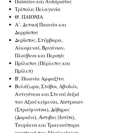
Πισσαίον και Ανδάριστος
Τρίπολις Πελαγονία
Θ'. ΠΑΙΟΝΙΑ
Α΄. Δυτική Παιονία και
Δερρίοπος
Δερίοπος, Στύμβαρα,
Αλκομεναί, Βρυάνιον,
Πλούβινα και Περσηίς
Πρίλαπος (Πέρλεπες και
Πρίλεπ)
Β'. Παιονία Αμφαξίτις
Βυλάζωρα, Στόβοι, Αβυδών,
Αντιγόνεια και Στεναί δεξιά
του Αξιού κείμεναι, Αίστραιον
(Στρούμνιτσα), Δόβηρος
(Δοριάνι), Άστιβος (Ιστίπι),
Ταυρίανα και Τραυνούπαρα
αριστερά του Αξιού κείμενα