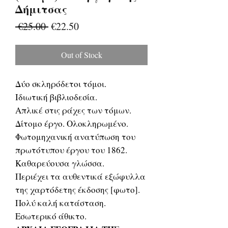
Δήμιτσας
Regular
Sale
 €25.00 
€22.50
Price
Price
Out of Stock
Δύο σκληρόδετοι τόμοι.
Ιδιωτική βιβλιοδεσία.
Απλικέ στις ράχες των τόμων.
Δίτομο έργο. Ολοκληρωμένο.
Φωτομηχανική ανατύπωση του
πρωτότυπου έργου του 1862.
Καθαρεύουσα γλώσσα.
Περιέχει τα αυθεντικά εξώφυλλα
της χαρτόδετης έκδοσης [φωτο].
Πολύ καλή κατάσταση.
Εσωτερικό άθικτο.