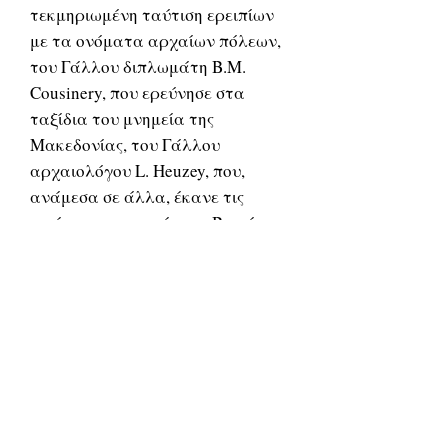
τεκμηριωμένη ταύτιση ερειπίων
με τα ονόματα αρχαίων πόλεων,
του Γάλλου διπλωμάτη B.M.
Cousinery, που ερεύνησε στα
ταξίδια του μνημεία της
Μακεδονίας, του Γάλλου
αρχαιολόγου L. Heuzey, που,
ανάμεσα σε άλλα, έκανε τις
πρώτες ανασκαφές στη Βεργίνα,
μελέτησε ένα μακεδονικό τάφο
στον Κορινό και δημοσίευσε
ορισμένες επιγραφές του Δίου,
για να αναφέρω ενδεικτικά μόνο
μερικά ονόματα. Στο έργο του
Δήμιτσα περιέχονται ουσιαστικά
οι γνώσεις του 19ου αι. για τη
γεωγραφία της αρχαίας