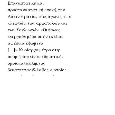
Επαναστατική και
προεπαναστατική εποχή, την
Λατινοκρατία, τους αγώνες των
κλεφτών, των αρματολών και
των Σουλιωτών. «Οι ήρωες
ενεργούν μέσα σε ένα κλίμα
αφύσικα υψωμένο
[…]» Κυρίαρχο μέτρο στην
ποίησή του είναι ο δημοτικός
ομοιοκατάλληκτος
δεκαπεντασύλλαβος, ο οποίος
στα τελευταία του ποιήματα
εγκαταλείπεται. Ο Βαλαωρίτης
είναι από τους πρώτους
λογοτέχνες που θεματογραφεί
ηθογραφικά στοιχεία στην
Ελληνική λογοτεχνία.