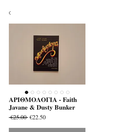
ΑΡΙΘΜΟΛΟΓΙΑ - Faith
Javane & Dusty Bunker
Regular
Sale
 €25.00 
€22.50
Price
Price