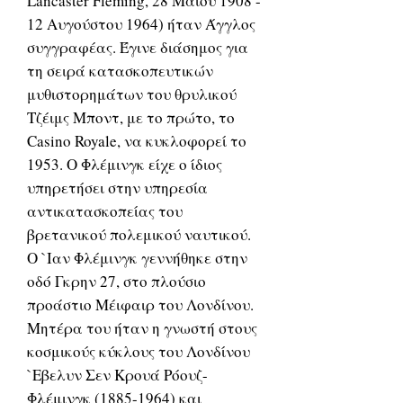
Lancaster Fleming, 28 Μαΐου 1908 -
12 Αυγούστου 1964) ήταν Άγγλος
συγγραφέας. Έγινε διάσημος για
τη σειρά κατασκοπευτικών
μυθιστορημάτων του θρυλικού
Τζέιμς Μποντ, με το πρώτο, το
Casino Royale, να κυκλοφορεί το
1953. Ο Φλέμινγκ είχε ο ίδιος
υπηρετήσει στην υπηρεσία
αντικατασκοπείας του
βρετανικού πολεμικού ναυτικού.
Ο `Ιαν Φλέμινγκ γεννήθηκε στην
οδό Γκρην 27, στο πλούσιο
προάστιο Μέιφαιρ του Λονδίνου.
Μητέρα του ήταν η γνωστή στους
κοσμικούς κύκλους του Λονδίνου
`Εβελυν Σεν Κρουά Ρόουζ-
Φλέμινγκ (1885-1964) και