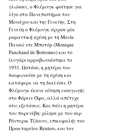
γλώσσες, ο Φλέμινγκ φοίτησε για
λίγο στα Πανεπιστήμια του
Μονάχου και της Γενεύης. Στη
Γενεύη ο Φλέμινγκ άρχισε μία
ρομαντική σχέση με τη Μονίκ
Πανσώ ντε Μποτόμ (Monique
Panchaud de Bottomes) και το
ζευγάρι αρραβωνιάστηκε το
1931. Ωστόσο, η μητέρα του
διαφωνούσε με τη σχέση και
κατάφερε να τη διαλύσει. Ο
Φλέμινγκ έκανε αίτηση εισαγωγής
στο Φόρειν Όφις, αλλά απέτυχε
στις εξετάσεις. Και πάλι η μητέρα
του παρενέβη: μίλησε με τον σερ
Ρόντερικ Τζόουνς, επικεφαλής του
Πρακτορείου Reuters, και τον