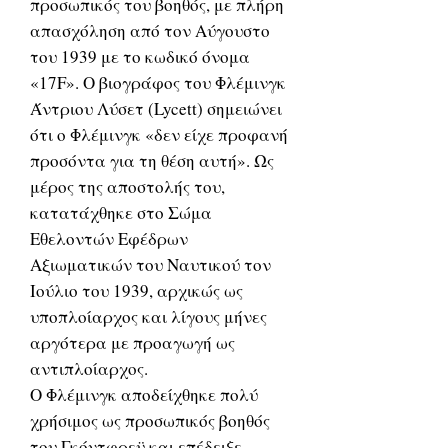
προσωπικός του βοηθός, με πλήρη
απασχόληση από τον Αύγουστο
του 1939 με το κωδικό όνομα
«17F». Ο βιογράφος του Φλέμινγκ
Άντριου Λύσετ (Lycett) σημειώνει
ότι ο Φλέμινγκ «δεν είχε προφανή
προσόντα για τη θέση αυτή». Ως
μέρος της αποστολής του,
κατατάχθηκε στο Σώμα
Εθελοντών Εφέδρων
Αξιωματικών του Ναυτικού τον
Ιούλιο του 1939, αρχικώς ως
υποπλοίαρχος και λίγους μήνες
αργότερα με προαγωγή ως
αντιπλοίαρχος.
Ο Φλέμινγκ αποδείχθηκε πολύ
χρήσιμος ως προσωπικός βοηθός
του Γκόντφρεϋ και επέδειξε