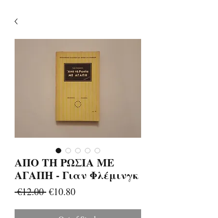
ΑΠΟ ΤΗ ΡΩΣΙΑ ΜΕ
ΑΓΑΠΗ - Γιαν Φλέμινγκ
Regular
Sale
 €12.00 
€10.80
Price
Price