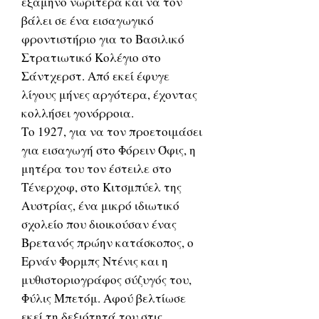
εξάμηνο νωρίτερα και να τον
βάλει σε ένα εισαγωγικό
φροντιστήριο για το Βασιλικό
Στρατιωτικό Κολέγιο στο
Σάντχερστ. Από εκεί έφυγε
λίγους μήνες αργότερα, έχοντας
κολλήσει γονόρροια.
Το 1927, για να τον προετοιμάσει
για εισαγωγή στο Φόρειν Όφις, η
μητέρα του τον έστειλε στο
Τένερχοφ, στο Κιτσμπύελ της
Αυστρίας, ένα μικρό ιδιωτικό
σχολείο που διοικούσαν ένας
Βρετανός πρώην κατάσκοπος, ο
Ερνάν Φορμπς Ντένις και η
μυθιστοριογράφος σύζυγός του,
Φύλις Μπετόμ. Αφού βελτίωσε
εκεί τη δεξιότητά του στις