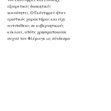
εξαιρετικές διοικητικές
ικανότητες. Ο Γκόντφρεϋ ήταν
εριστικός χαρακτήρας και είχε
αντιπάθειες σε κυβερνητικούς
κύκλους, οπότε χρησιμοποιούσε
συχνά τον Φλέμινγκ ως σύνδεσμο
με άλλους τομείς της
κυβερνητικής στρατιωτικής
διοικήσεως κατά τον πόλεμο,
όπως την Secret Intelligence
Service, το Political Warfare
Executive, το Special Operations
Executive (SOE), την Joint
Intelligence Committee και το
πρωθυπουργικό γραφείο.
Ο Ίαν Φλέμινγκ έγραψε 12
νουβέλες και πολλές σύντομες