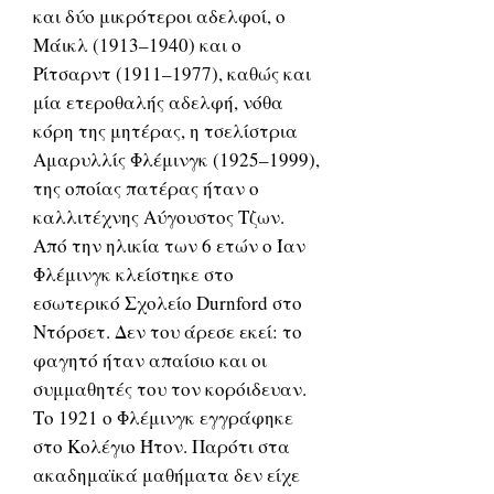
και δύο μικρότεροι αδελφοί, ο
Μάικλ (1913–1940) και ο
Ρίτσαρντ (1911–1977), καθώς και
μία ετεροθαλής αδελφή, νόθα
κόρη της μητέρας, η τσελίστρια
Αμαρυλλίς Φλέμινγκ (1925–1999),
της οποίας πατέρας ήταν ο
καλλιτέχνης Αύγουστος Τζων.
Από την ηλικία των 6 ετών ο Ίαν
Φλέμινγκ κλείστηκε στο
εσωτερικό Σχολείο Durnford στο
Ντόρσετ. Δεν του άρεσε εκεί: το
φαγητό ήταν απαίσιο και οι
συμμαθητές του τον κορόιδευαν.
Το 1921 ο Φλέμινγκ εγγράφηκε
στο Κολέγιο Ήτον. Παρότι στα
ακαδημαϊκά μαθήματα δεν είχε