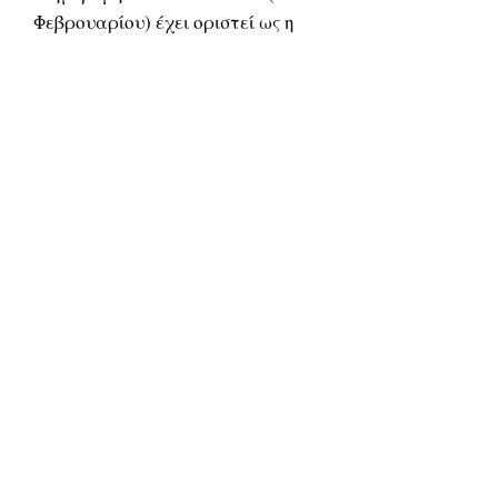
Φεβρουαρίου) έχει οριστεί ως η
Παγκόσμια Ημέρα Ελληνικής
Γλώσσας.
Related Products
ΔΟΚΙΜΙΑ
ΔΟΚΙΜΙΑ