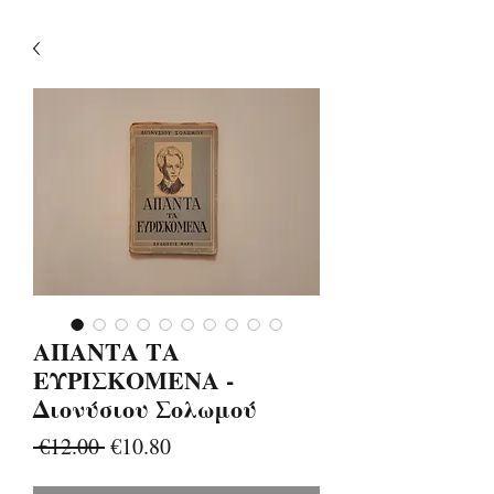
ΑΠΑΝΤΑ ΤΑ
ΕΥΡΙΣΚΟΜΕΝΑ -
Διονύσιου Σολωμού
Regular
Sale
 €12.00 
€10.80
Price
Price