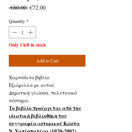
Regular
Sale
 €80.00 
€72.00
Price
Price
Quantity
*
Only 1 left in stock
Add to Cart
Χαρτόδετο βιβλίο.
Εξώφυλλα με αυτιά.
Δημοτική γλώσσα, πολυτονικό
σύστημα.
Το βιβλίο προέρχεται από την
ιδιωτική βιβλιοθήκη του
συγγραφέα-ιστορικού Κώστα
Ν. Χατζηπατέρα (1920-2002).