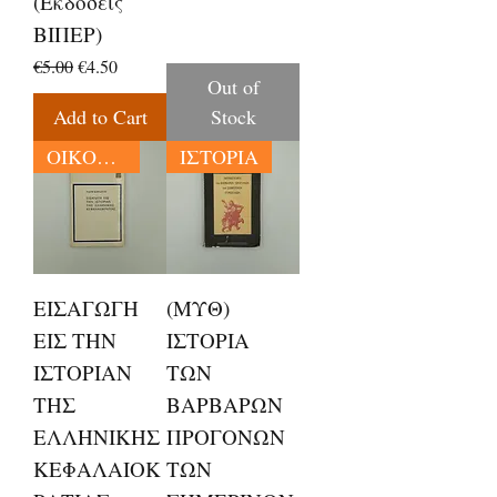
(Εκδόσεις
ΒΙΠΕΡ)
Regular Price
Sale Price
€5.00
€4.50
Out of
Add to Cart
Stock
ΟΙΚΟΝΟΜΙΑ
ΙΣΤΟΡΙΑ
ΕΙΣΑΓΩΓΗ
(ΜΥΘ)
ΕΙΣ ΤΗΝ
ΙΣΤΟΡΙΑ
ΙΣΤΟΡΙΑΝ
ΤΩΝ
ΤΗΣ
ΒΑΡΒΑΡΩΝ
ΕΛΛΗΝΙΚΗΣ
ΠΡΟΓΟΝΩΝ
ΚΕΦΑΛΑΙΟΚ
ΤΩΝ