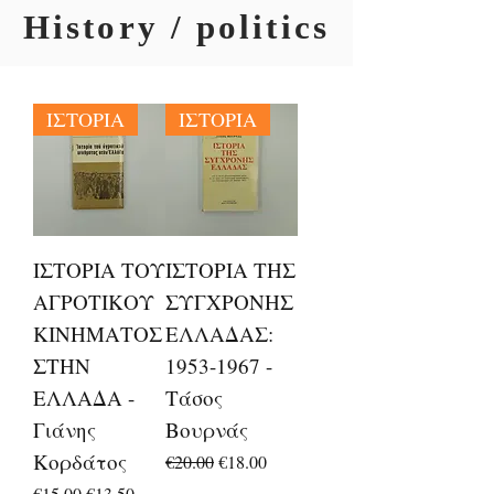
History / politics
ΙΣΤΟΡΙΑ
ΙΣΤΟΡΙΑ
ΙΣΤΟΡΙΑ ΤΟΥ
ΙΣΤΟΡΙΑ ΤΗΣ
ΑΓΡΟΤΙΚΟΥ
ΣΥΓΧΡΟΝΗΣ
ΚΙΝΗΜΑΤΟΣ
ΕΛΛΑΔΑΣ:
ΣΤΗΝ
1953-1967 -
ΕΛΛΑΔΑ -
Τάσος
Γιάνης
Βουρνάς
Κορδάτος
Regular Price
Sale Price
€20.00
€18.00
Regular Price
Sale Price
€15.00
€13.50