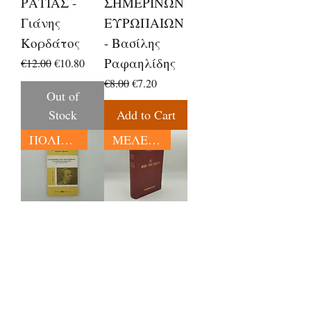
ΡΑΤΙΑΣ -
ΣΗΜΕΡΙΝΩΝ
Γιάνης
ΕΥΡΩΠΑΙΩΝ
Κορδάτος
- Βασίλης
Ραφαηλίδης
Regular Price
Sale Price
€12.00
€10.80
Regular Price
Sale Price
€8.00
€7.20
Out of
Stock
Add to Cart
ΠΟΛΙΤΙΚΗ
ΜΕΛΕΤΕΣ
Η
Ο ΒΙΟΣ ΤΟΥ
ΚΑΤΑΓΩΓΗ
ΙΗΣΟΥ -
ΤΗΣ
Ερνέστου
ΟΙΚΟΓΕΝΕΙΑ
Ρενάν