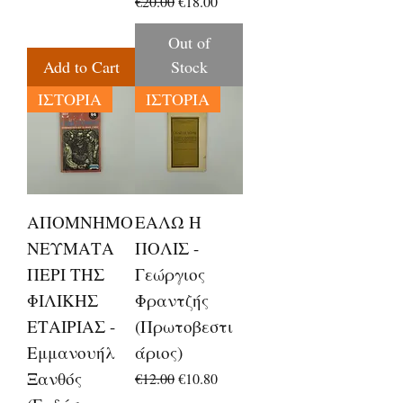
Regular Price
Sale Price
€20.00
€18.00
Out of
Add to Cart
Stock
ΙΣΤΟΡΙΑ
ΙΣΤΟΡΙΑ
ΑΠΟΜΝΗΜΟ
ΕΑΛΩ Η
ΝΕΥΜΑΤΑ
ΠΟΛΙΣ -
ΠΕΡΙ ΤΗΣ
Γεώργιος
ΦΙΛΙΚΗΣ
Φραντζής
ΕΤΑΙΡΙΑΣ -
(Πρωτοβεστι
Εμμανουήλ
άριος)
Ξανθός
Regular Price
Sale Price
€12.00
€10.80