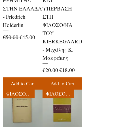
ΕΡΗΜΙΤΗΣ
ΚΑΙ
ΣΤΗΝ ΕΛΛΑΔΑ
ΥΠΕΡΒΑΣΗ
- Friedrich
ΣΤΗ
Holderlin
ΦΙΛΟΣΟΦΙΑ
ΤΟΥ
Regular Price
Sale Price
€50.00
€45.00
KIERKEGAARD
- Μιχάλης Κ.
Μακράκης
Regular Price
Sale Price
€20.00
€18.00
Add to Cart
Add to Cart
ΦΙΛΟΣΟΦΙΑ
ΦΙΛΟΣΟΦΙΑ