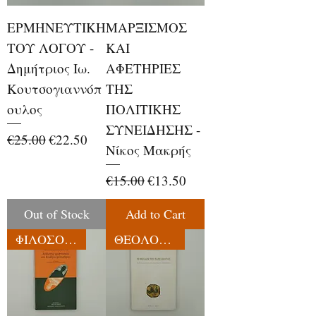
ΕΡΜΗΝΕΥΤΙΚΗ
ΜΑΡΞΙΣΜΟΣ
ΤΟΥ ΛΟΓΟΥ -
ΚΑΙ
Δημήτριος Ιω.
ΑΦΕΤΗΡΙΕΣ
Κουτσογιαννόπ
ΤΗΣ
ουλος
ΠΟΛΙΤΙΚΗΣ
ΣΥΝΕΙΔΗΣΗΣ -
Regular Price
Sale Price
€25.00
€22.50
Νίκος Μακρής
Regular Price
Sale Price
€15.00
€13.50
Out of Stock
Add to Cart
ΦΙΛΟΣΟΦΙΑ
ΘΕΟΛΟΓΙΑ