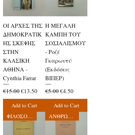
ΟΙ ΑΡΧΕΣ ΤΗΣ
Η ΜΕΓΑΛΗ
ΔΗΜΟΚΡΑΤΙΚ
ΚΑΜΠΗ ΤΟΥ
ΗΣ ΣΚΕΨΗΣ
ΣΟΣΙΑΛΙΣΜΟΥ
ΣΤΗΝ
- Ροζέ
ΚΛΑΣΙΚΗ
Γκαρωντύ
ΑΘΗΝΑ -
(Εκδόσεις
Cynthia Farrar
ΒΙΠΕΡ)
Regular Price
Sale Price
Regular Price
Sale Price
€15.00
€13.50
€5.00
€4.50
Add to Cart
Add to Cart
ΦΙΛΟΣΟΦΙΑ
ΑΝΘΡΩΠΟΛΟΓΙΑ